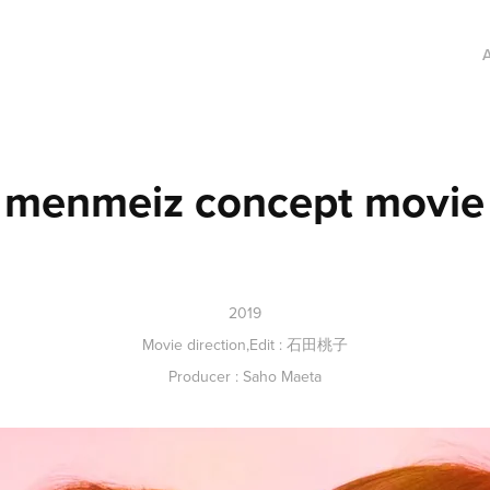
menmeiz concept movie
2019
Movie direction,Edit : 石田桃子
Producer : Saho Maeta